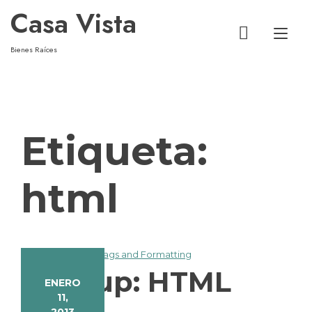
Casa Vista
Alt
Bienes Raíces
Etiqueta:
html
Markup: HTML
ENERO
11,