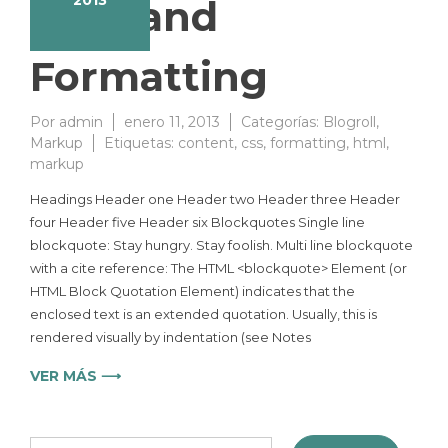
2013
Tags and
Formatting
Por
admin
enero 11, 2013
Categorías:
Blogroll
,
Markup
Etiquetas:
content
,
css
,
formatting
,
html
,
markup
Headings Header one Header two Header three Header
four Header five Header six Blockquotes Single line
blockquote: Stay hungry. Stay foolish. Multi line blockquote
with a cite reference: The HTML <blockquote> Element (or
HTML Block Quotation Element) indicates that the
enclosed text is an extended quotation. Usually, this is
rendered visually by indentation (see Notes
VER MÁS ⟶