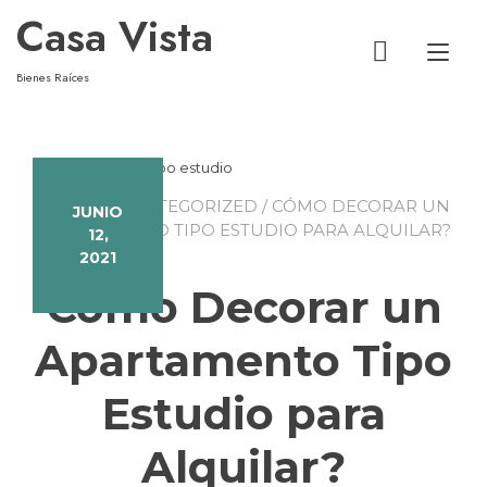
Casa Vista
Alt
Bienes Raíces
HOME
/
UNCATEGORIZED
/ CÓMO DECORAR UN
JUNIO
APARTAMENTO TIPO ESTUDIO PARA ALQUILAR?
12,
2021
Cómo Decorar un
Apartamento Tipo
Estudio para
Alquilar?