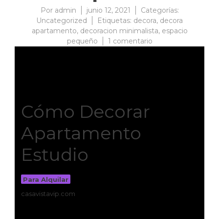
Por
admin
junio 12, 2021
Categorías:
Uncategorized
Etiquetas:
decora
,
decora
apartamento
,
decoracion minimalista
,
espacio
pequeño
1 comentario
Cómo Decorar
Apartamento
Estudio
Para Alquilar
casavistavip.com