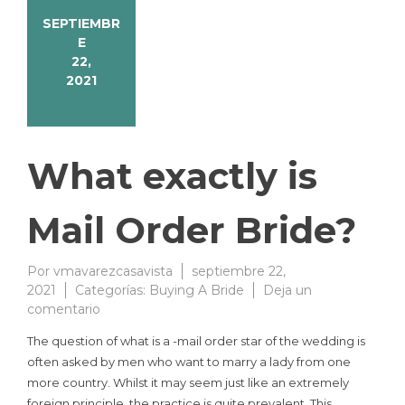
SEPTIEMBR
E
22,
2021
What exactly is
Mail Order Bride?
Por
vmavarezcasavista
septiembre 22,
2021
Categorías:
Buying A Bride
Deja un
comentario
The question of what is a -mail order star of the wedding is
often asked by men who want to marry a lady from one
more country. Whilst it may seem just like an extremely
foreign principle, the practice is quite prevalent. This