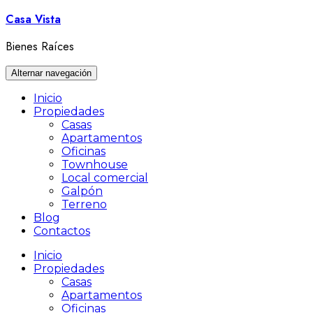
Ir
Casa Vista
al
contenido
Bienes Raíces
Alternar navegación
Inicio
Propiedades
Casas
Apartamentos
Oficinas
Townhouse
Local comercial
Galpón
Terreno
Blog
Contactos
Inicio
Propiedades
Casas
Apartamentos
Oficinas