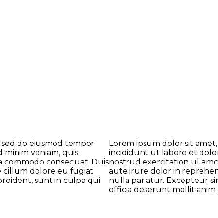
t, sed do eiusmod tempor
Lorem ipsum dolor sit amet,
d minim veniam, quis
incididunt ut labore et dol
x ea commodo consequat. Duis
nostrud exercitation ullamc
e cillum dolore eu fugiat
aute irure dolor in reprehen
roident, sunt in culpa qui
nulla pariatur. Excepteur si
officia deserunt mollit anim